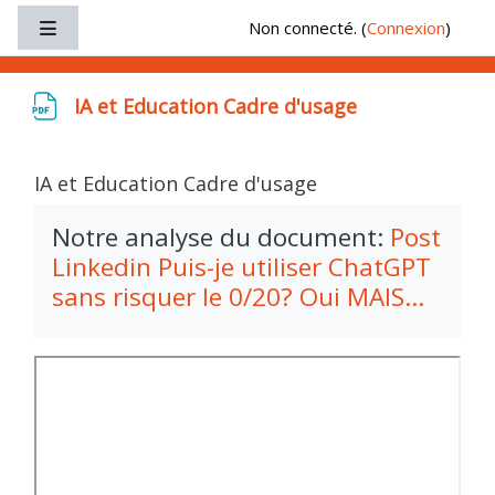
Passer au contenu principal
Non connecté. (
Connexion
)
Panneau latéral
IA et Education Cadre d'usage
IA et Education Cadre d'usage
Conditions d’achèvement
Notre analyse du document:
Post
Linkedin Puis-je utiliser ChatGPT
sans risquer le 0/20? Oui MAIS...