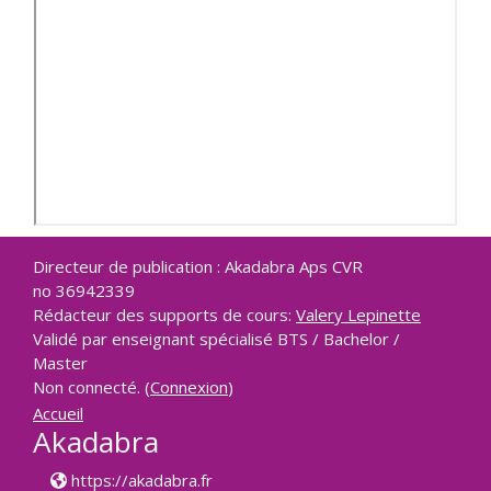
Directeur de publication : Akadabra Aps CVR
no 36942339
Rédacteur des supports de cours:
Valery Lepinette
Validé par enseignant spécialisé BTS / Bachelor /
Master
Non connecté. (
Connexion
)
Accueil
Akadabra
https://akadabra.fr