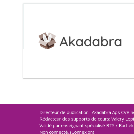
S'inscrire
COACHING DOSSIER DCI BTS CI
Catégorie:
BTS CI Commerce International
S'inscrire
Directeur de publication : Akadabra Aps CVR
Rédacteur des supports de cours:
Valery Lep
Validé par enseignant spécialisé BTS / Bachel
Non connecté. (
Connexion
)