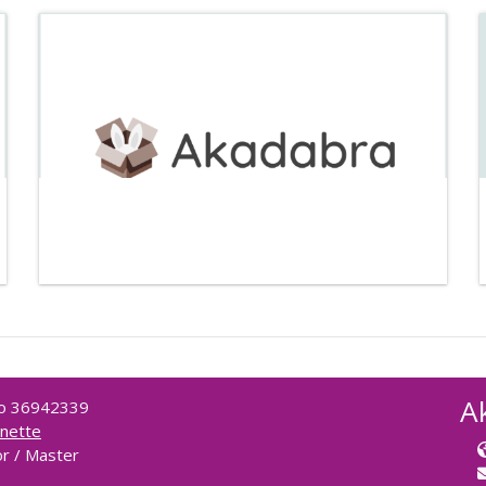
S'inscrire
RESSOURCES ET CHATBOT
INTERCULTUREL
Catégorie:
BTS CI Commerce International
S'inscrire
A
 no 36942339
inette
or / Master