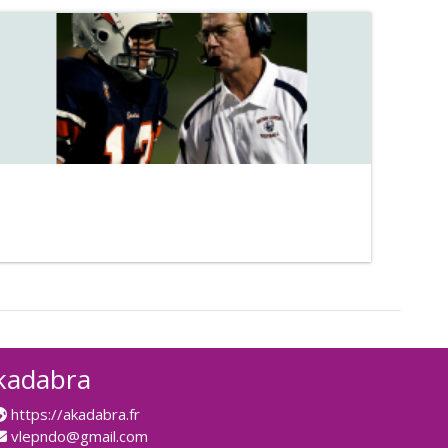
CONCOURS D'ENTRÉE ECOLES DE
COMMERCE
Catégorie:
BTS CI Commerce International
S'inscrire
kadabra
https://akadabra.fr
vlepndo@gmail.com