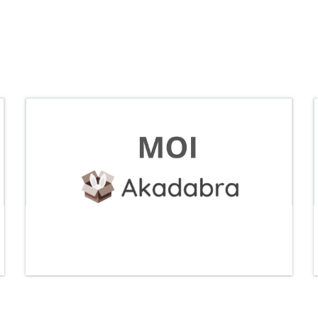
PACK M.O.I COURS EXAM IA
ANNALES CORRIGÉES
Catégorie:
BTS CI Commerce International