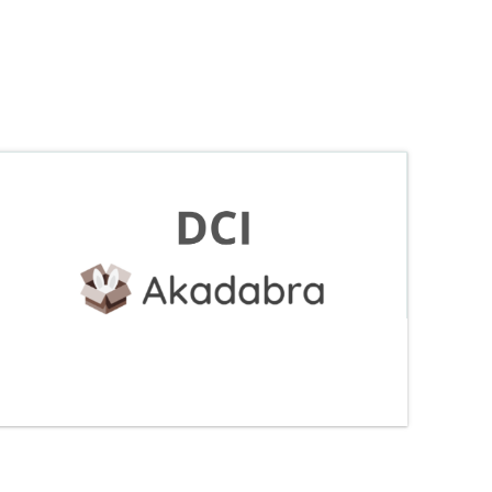
PACK D.C.I COURS DOSSIER
Catégorie:
BTS CI Commerce International
S'inscrire