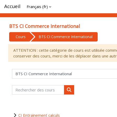
Passer au contenu principal
Accueil
Français ‎(fr)‎
BTS CI Commerce International
Cours
BTS CI Commerce International
ATTENTION : cette catégorie de cours est utilisée comme 
conserver des cours, merci de les déplacer dans une autr
Catégories de cours
Rechercher des cours
Rechercher des cours
CI Entrainement calculs