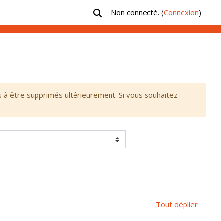
Non connecté. (
Connexion
)
Activer/désactiver la saisie de recher
s à être supprimés ultérieurement. Si vous souhaitez
Tout déplier